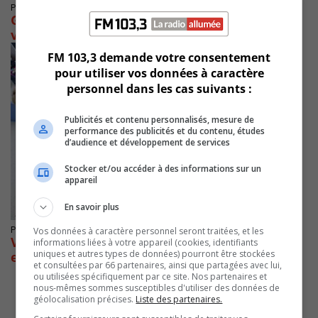
Publié le 15 janvier 2020 à 18h35
Grève dans les garderies en milieu familial :
vote en faveur à 96,3 %
FM 103,3 demande votre consentement
pour utiliser vos données à caractère
personnel dans les cas suivants :
Publicités et contenu personnalisés, mesure de
performance des publicités et du contenu, études
d’audience et développement de services
Stocker et/ou accéder à des informations sur un
appareil
En savoir plus
Publié le 8 janvier 2020 à 18h42
Vos données à caractère personnel seront traitées, et les
Vote secret des intervenantes en petite
informations liées à votre appareil (cookies, identifiants
uniques et autres types de données) pourront être stockées
enfance en milieu familial de la Montérégie
et consultées par 66 partenaires, ainsi que partagées avec lui,
ou utilisées spécifiquement par ce site. Nos partenaires et
nous-mêmes sommes susceptibles d'utiliser des données de
géolocalisation précises.
Liste des partenaires.