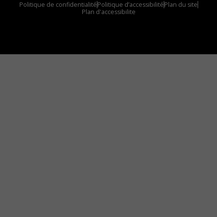
Politique de confidentialité
Politique d’accessibilité
Plan du site
Plan d'accessibilite
Comment installer notre vignette sur votre
appareil mobile
Vous avez envie d’écouter le FM 103,3 ou notre