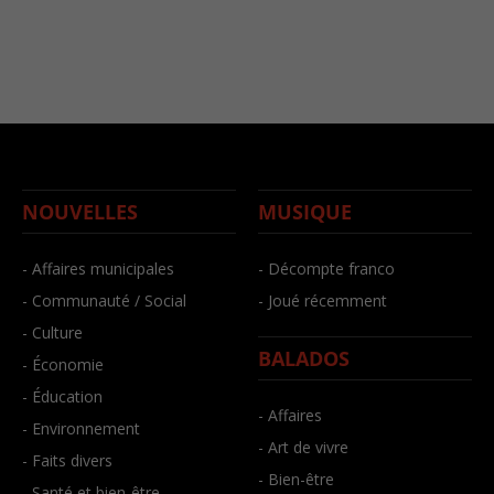
NOUVELLES
MUSIQUE
- Affaires municipales
- Décompte franco
- Communauté / Social
- Joué récemment
- Culture
BALADOS
- Économie
- Éducation
- Affaires
- Environnement
- Art de vivre
- Faits divers
- Bien-être
- Santé et bien-être