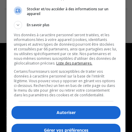
Stocker et/ou accéder à des informations sur un
appareil
En savoir plus
Vos données à caractère personnel seront traitées, et les
informations liées à votre appareil (cookies, identifiants
uniques et autres types de données) pourront être stockées
et consultées par 66 partenaires, ainsi que partagées avec lui,
ou utilisées spécifiquement par ce site. Nos partenaires et
nous-mêmes sommes susceptibles d'utiliser des données de
géolocalisation précises.
Liste des partenaires.
NOUVELLES
MUSIQUE
Certains fournisseurs sont susceptibles de traiter vos
données à caractère personnel sur la base de l'intérêt
légitime. Vous pouvez vous y opposer en gérant vos options
- Affaires municipales
- Décompte franco
ci-dessous. Recherchez un lien en bas de cette page ou dans
- Communauté / Social
- Joué récemment
le menu du site pour gérer ou retirer votre consentement
dans les paramètres des cookies et de confidentialité.
- Culture
BALADOS
- Économie
Autoriser
- Éducation
- Affaires
- Environnement
- Art de vivre
Gérer vos préférences