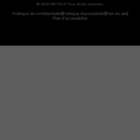
© 2026 FM 103,3 Tous droits réservés.
Politique de confidentialité
Politique d’accessibilité
Plan du site
Plan d'accessibilite
Comment installer notre vignette sur votre
appareil mobile