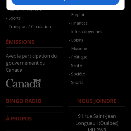
- Faits divers
- Bien-être
- Santé et bien-être
- Emploi
- Sports
- Finances
- Transport / Circulation
- Infos citoyennes
- Loisirs
ÉMISSIONS
- Musique
Avec la participation du
- Politique
gouvernement du
- Santé
Canada
- Société
- Sports
BINGO RADIO
NOUS JOINDRE
91,rue Saint-Jean
À PROPOS
Longueuil (Québec)
J4H 2W8