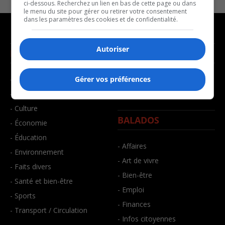
ci-dessous. Recherchez un lien en bas de cette page ou dans
le menu du site pour gérer ou retirer votre consentement
dans les paramètres des cookies et de confidentialité.
Autoriser
NOUVELLES
MUSIQUE
- Affaires municipales
- Décompte franco
Gérer vos préférences
- Communauté / Social
- Joué récemment
- Culture
BALADOS
- Économie
- Éducation
- Affaires
- Environnement
- Art de vivre
- Faits divers
- Bien-être
- Santé et bien-être
- Emploi
- Sports
- Finances
- Transport / Circulation
- Infos citoyennes