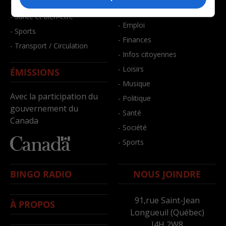
- Faits divers
- Bien-être
- Santé et bien-être
- Emploi
- Sports
- Finances
- Transport / Circulation
- Infos citoyennes
- Loisirs
ÉMISSIONS
- Musique
Avec la participation du
- Politique
gouvernement du
- Santé
Canada
- Société
- Sports
BINGO RADIO
NOUS JOINDRE
91,rue Saint-Jean
À PROPOS
Longueuil (Québec)
J4H 2W8