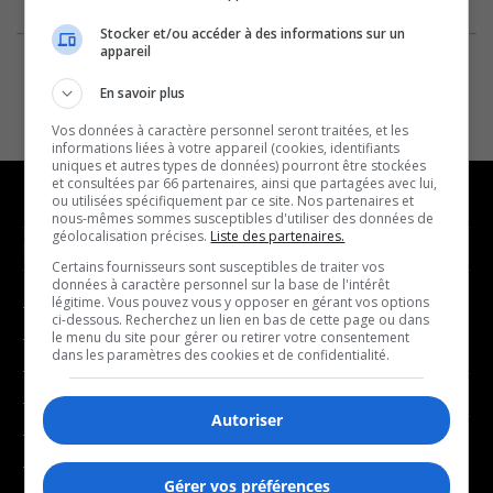
Stocker et/ou accéder à des informations sur un
appareil
En savoir plus
Vos données à caractère personnel seront traitées, et les
informations liées à votre appareil (cookies, identifiants
uniques et autres types de données) pourront être stockées
et consultées par 66 partenaires, ainsi que partagées avec lui,
ou utilisées spécifiquement par ce site. Nos partenaires et
nous-mêmes sommes susceptibles d'utiliser des données de
géolocalisation précises.
Liste des partenaires.
NOUVELLES
MUSIQUE
Certains fournisseurs sont susceptibles de traiter vos
données à caractère personnel sur la base de l'intérêt
légitime. Vous pouvez vous y opposer en gérant vos options
- Affaires municipales
- Décompte franco
ci-dessous. Recherchez un lien en bas de cette page ou dans
- Communauté / Social
- Joué récemment
le menu du site pour gérer ou retirer votre consentement
dans les paramètres des cookies et de confidentialité.
- Culture
BALADOS
- Économie
Autoriser
- Éducation
- Affaires
- Environnement
- Art de vivre
Gérer vos préférences