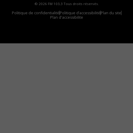
© 2026 FM 103,3 Tous droits réservés.
Politique de confidentialité
Politique d’accessibilité
Plan du site
Plan d'accessibilite
Comment installer notre vignette sur votre
appareil mobile