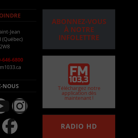
OINDRE
ABONNEZ-VOUS
À NOTRE
aint-Jean
INFOLETTRE
 (Québec)
 2W8
-646-6800
m1033.ca
Z-NOUS
Téléchargez notre
application dès
maintenant !
RADIO HD
••••••••••••••••••
Comment synthoniser la