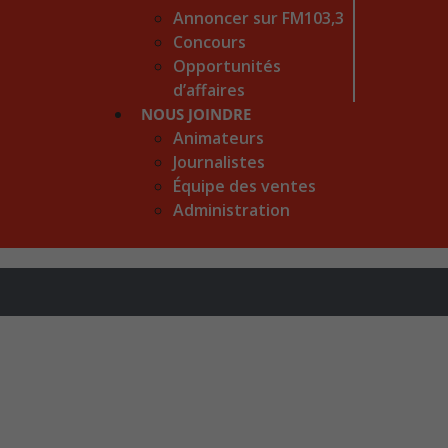
Annoncer sur FM103,3
Concours
Opportunités
d’affaires
NOUS JOINDRE
Animateurs
Journalistes
Équipe des ventes
Administration