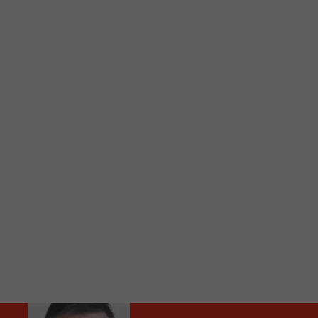
C
Vous avez envie d’écouter le FM 103,3 ou notre nouv
Ajoutez un signet FM 103,3 sur votre écran d’accueil
Voici la procédure ;)
À partir de votre téléphone, allez sur le site inte
Ensuite cliquez sur l’icône situé au bas de votre éc
(celui qui représente un carré incluant une flèche d
Cliquez maintenant sur l’option Ajouter sur l’écran
Faites Enregistrer en haut à droite.
Et voilà! Toutes les infos et l’écoute de votre radio loca
Audio