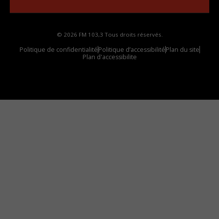
© 2026 FM 103,3 Tous droits réservés.
Politique de confidentialité
Politique d’accessibilité
Plan du site
Plan d'accessibilite
Comment installer notre vignette sur votre