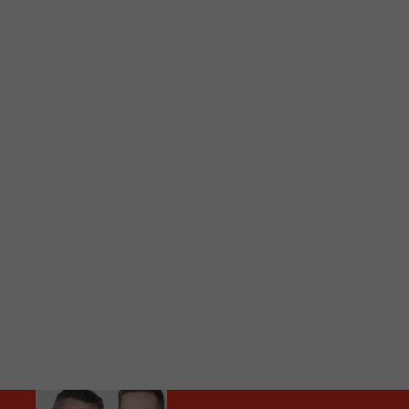
C
Vous avez envie d’écouter le FM 103,3 ou notre nouv
Ajoutez un signet FM 103,3 sur votre écran d’accueil
Voici la procédure ;)
À partir de votre téléphone, allez sur le site inte
Ensuite cliquez sur l’icône situé au bas de votre éc
(celui qui représente un carré incluant une flèche d
Cliquez maintenant sur l’option Ajouter sur l’écran
Faites Enregistrer en haut à droite.
Et voilà! Toutes les infos et l’écoute de votre radio loca
Audio