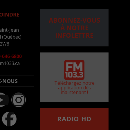
OINDRE
ABONNEZ-VOUS
À NOTRE
aint-Jean
INFOLETTRE
 (Québec)
 2W8
-646-6800
m1033.ca
Z-NOUS
Téléchargez notre
application dès
maintenant !
RADIO HD
••••••••••••••••••
Comment synthoniser la