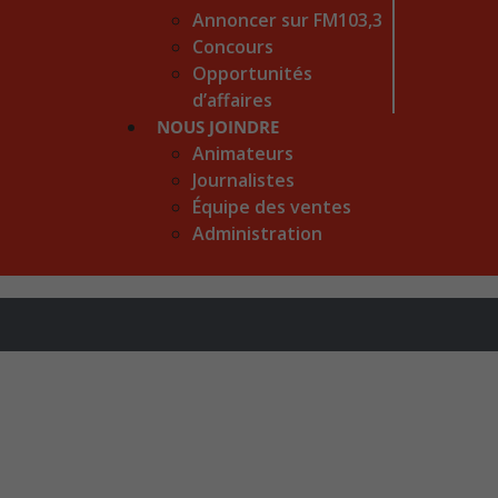
Annoncer sur FM103,3
Concours
Opportunités
d’affaires
NOUS JOINDRE
Animateurs
Journalistes
Équipe des ventes
Administration