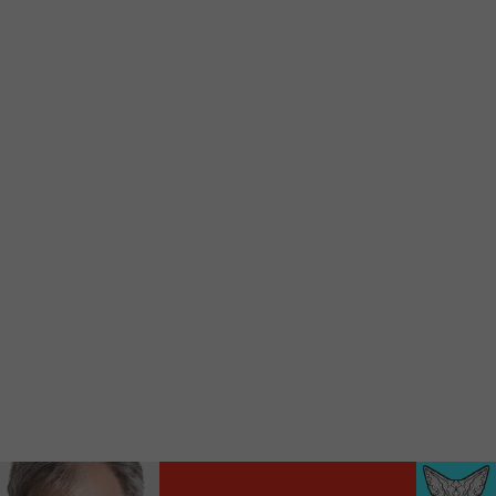
Voici la procédure ;)
À partir de votre téléphone, allez sur le site
internet de la Radio allumée au
www.fm1033.ca
Ensuite cliquez sur l’icône situé au bas de
votre écran
(celui qui représente un carré incluant une
flèche dirigé vers le haut)
Cliquez maintenant sur l’option Ajouter sur
l’écran d’accueil et vous verrez apparaître le
logo du FM 103,3
Faites Enregistrer en haut à droite.
Et voilà! Toutes les infos et l’écoute de votre radio
locale vous sont maintenant accessibles en un clic!
Audio
00:00
00:00