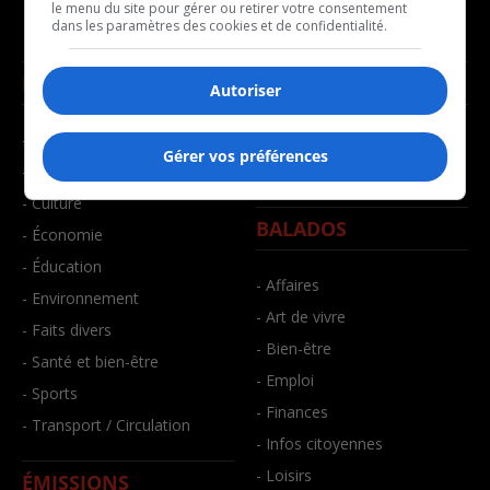
le menu du site pour gérer ou retirer votre consentement
dans les paramètres des cookies et de confidentialité.
NOUVELLES
MUSIQUE
Autoriser
- Affaires municipales
- Décompte franco
Gérer vos préférences
- Communauté / Social
- Joué récemment
- Culture
BALADOS
- Économie
- Éducation
- Affaires
- Environnement
- Art de vivre
- Faits divers
- Bien-être
- Santé et bien-être
- Emploi
- Sports
- Finances
- Transport / Circulation
- Infos citoyennes
- Loisirs
ÉMISSIONS