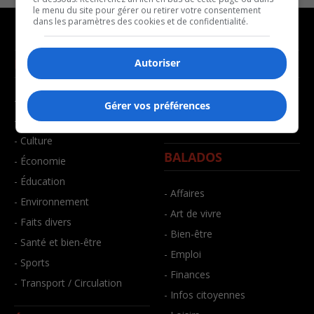
le menu du site pour gérer ou retirer votre consentement
dans les paramètres des cookies et de confidentialité.
NOUVELLES
MUSIQUE
Autoriser
- Affaires municipales
- Décompte franco
Gérer vos préférences
- Communauté / Social
- Joué récemment
- Culture
BALADOS
- Économie
- Éducation
- Affaires
- Environnement
- Art de vivre
- Faits divers
- Bien-être
- Santé et bien-être
- Emploi
- Sports
- Finances
- Transport / Circulation
- Infos citoyennes