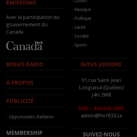
- Loisirs
ÉMISSIONS
- Musique
Avec la participation du
- Politique
gouvernement du
- Santé
Canada
- Société
- Sports
BINGO RADIO
NOUS JOINDRE
91,rue Saint-Jean
À PROPOS
Longueuil (Québec)
J4H 2W8
PUBLICITÉ
SMS
|
450-646-6800
admin@fm1033.ca
- Opportunités d’affaires
MEMBERSHIP
SUIVEZ-NOUS