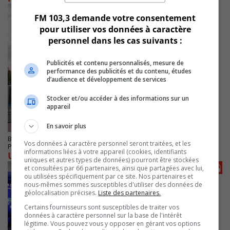
FM 103,3 demande votre consentement
pour utiliser vos données à caractère
personnel dans les cas suivants :
Publicités et contenu personnalisés, mesure de
performance des publicités et du contenu, études
d’audience et développement de services
Stocker et/ou accéder à des informations sur un
appareil
En savoir plus
BROSSARD
Vos données à caractère personnel seront traitées, et les
Publié le 4 juin 2023 à 11h00
informations liées à votre appareil (cookies, identifiants
Un été chargé en activités pour Brossard
uniques et autres types de données) pourront être stockées
et consultées par 66 partenaires, ainsi que partagées avec lui,
ou utilisées spécifiquement par ce site. Nos partenaires et
nous-mêmes sommes susceptibles d'utiliser des données de
géolocalisation précises.
Liste des partenaires.
Certains fournisseurs sont susceptibles de traiter vos
données à caractère personnel sur la base de l'intérêt
légitime. Vous pouvez vous y opposer en gérant vos options