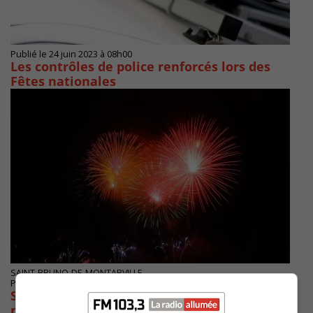
Publié le 24 juin 2023 à 08h00
Les contrôles de police renforcés lors des
Fêtes nationales
SAINT-BRUNO-DE-MONTARVILLE
Publié le 5 juin 2023 à 15h00
Saint-Bruno-de-Montarville célèbre la Fête
nationale de belle façon