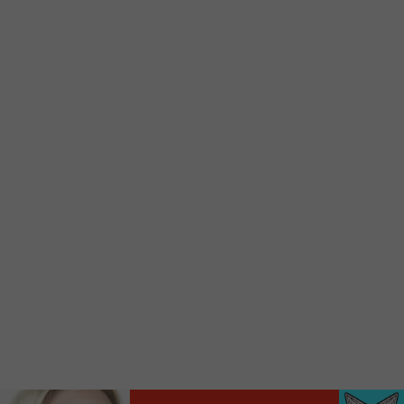
d’accueil rapidement.
Voici la procédure ;)
À partir de votre téléphone, allez sur le site
internet de la Radio allumée au
www.fm1033.ca
Ensuite cliquez sur l’icône situé au bas de
votre écran
(celui qui représente un carré incluant une
flèche dirigé vers le haut)
Cliquez maintenant sur l’option Ajouter sur
l’écran d’accueil et vous verrez apparaître le
logo du FM 103,3
Faites Enregistrer en haut à droite.
Et voilà! Toutes les infos et l’écoute de votre radio
locale vous sont maintenant accessibles en un clic!
Audio