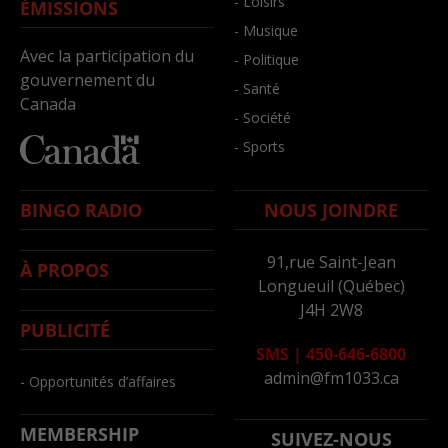
- Loisirs
ÉMISSIONS
- Musique
Avec la participation du
- Politique
gouvernement du
- Santé
Canada
- Société
- Sports
BINGO RADIO
NOUS JOINDRE
91,rue Saint-Jean
À PROPOS
Longueuil (Québec)
J4H 2W8
PUBLICITÉ
SMS
|
450-646-6800
admin@fm1033.ca
- Opportunités d’affaires
MEMBERSHIP
SUIVEZ-NOUS