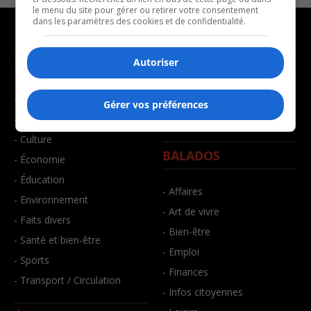
le menu du site pour gérer ou retirer votre consentement
dans les paramètres des cookies et de confidentialité.
NOUVELLES
MUSIQUE
Autoriser
- Affaires municipales
- Décompte franco
Gérer vos préférences
- Communauté / Social
- Joué récemment
- Culture
BALADOS
- Économie
- Éducation
- Affaires
- Environnement
- Art de vivre
- Faits divers
- Bien-être
- Santé et bien-être
- Emploi
- Sports
- Finances
- Transport / Circulation
- Infos citoyennes