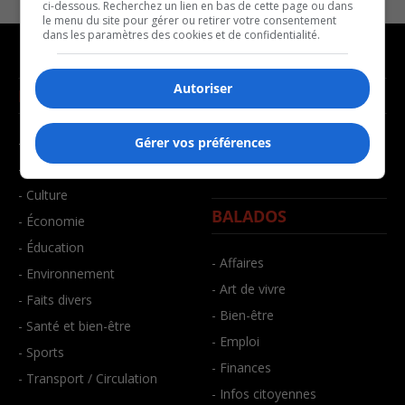
ci-dessous. Recherchez un lien en bas de cette page ou dans
le menu du site pour gérer ou retirer votre consentement
dans les paramètres des cookies et de confidentialité.
Autoriser
NOUVELLES
MUSIQUE
- Affaires municipales
- Décompte franco
Gérer vos préférences
- Communauté / Social
- Joué récemment
- Culture
BALADOS
- Économie
- Éducation
- Affaires
- Environnement
- Art de vivre
- Faits divers
- Bien-être
- Santé et bien-être
- Emploi
- Sports
- Finances
- Transport / Circulation
- Infos citoyennes