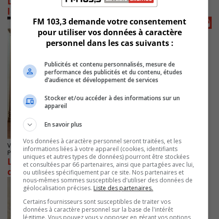
Des organismes communautaires annoncent
leur fermeture
FM 103,3 demande votre consentement
pour utiliser vos données à caractère
personnel dans les cas suivants :
Publicités et contenu personnalisés, mesure de
performance des publicités et du contenu, études
d’audience et développement de services
Stocker et/ou accéder à des informations sur un
appareil
En savoir plus
Vos données à caractère personnel seront traitées, et les
VIEUX-LONGUEUIL
informations liées à votre appareil (cookies, identifiants
Publié le 23 mars 2026 à 12h54
uniques et autres types de données) pourront être stockées
Le milieu communautaire « à boutte »
et consultées par 66 partenaires, ainsi que partagées avec lui,
déclenche une grève
ou utilisées spécifiquement par ce site. Nos partenaires et
nous-mêmes sommes susceptibles d'utiliser des données de
géolocalisation précises.
Liste des partenaires.
Certains fournisseurs sont susceptibles de traiter vos
données à caractère personnel sur la base de l'intérêt
légitime. Vous pouvez vous y opposer en gérant vos options