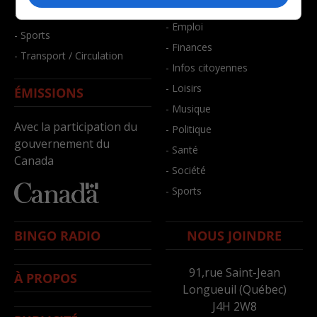
- Bien-être
- Santé et bien-être
- Emploi
- Sports
- Finances
- Transport / Circulation
- Infos citoyennes
- Loisirs
ÉMISSIONS
- Musique
Avec la participation du
- Politique
gouvernement du
- Santé
Canada
- Société
- Sports
BINGO RADIO
NOUS JOINDRE
91,rue Saint-Jean
À PROPOS
Longueuil (Québec)
J4H 2W8