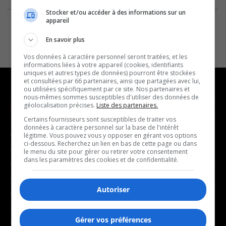
Stocker et/ou accéder à des informations sur un
appareil
En savoir plus
Vos données à caractère personnel seront traitées, et les
informations liées à votre appareil (cookies, identifiants
uniques et autres types de données) pourront être stockées
et consultées par 66 partenaires, ainsi que partagées avec lui,
ou utilisées spécifiquement par ce site. Nos partenaires et
nous-mêmes sommes susceptibles d'utiliser des données de
géolocalisation précises.
Liste des partenaires.
NOUVELLES
MUSIQUE
Certains fournisseurs sont susceptibles de traiter vos
données à caractère personnel sur la base de l'intérêt
- Affaires municipales
- Décompte franco
légitime. Vous pouvez vous y opposer en gérant vos options
ci-dessous. Recherchez un lien en bas de cette page ou dans
- Communauté / Social
- Joué récemment
le menu du site pour gérer ou retirer votre consentement
dans les paramètres des cookies et de confidentialité.
- Culture
BALADOS
- Économie
Autoriser
- Éducation
- Affaires
- Environnement
- Art de vivre
Gérer vos préférences
- Faits divers