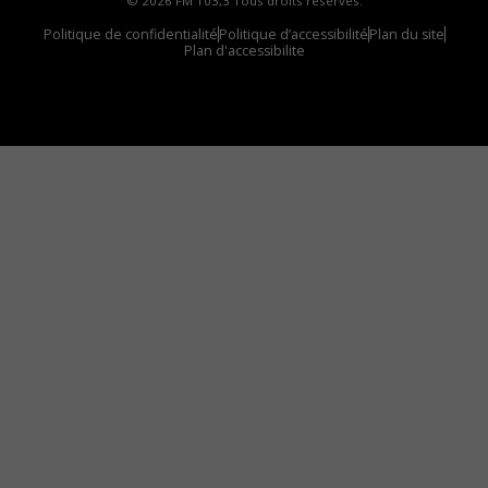
© 2026 FM 103,3 Tous droits réservés.
Politique de confidentialité
Politique d’accessibilité
Plan du site
Plan d'accessibilite
Comment installer notre vignette sur votre
appareil mobile