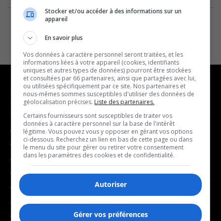
Stocker et/ou accéder à des informations sur un
appareil
En savoir plus
Vos données à caractère personnel seront traitées, et les
informations liées à votre appareil (cookies, identifiants
uniques et autres types de données) pourront être stockées
et consultées par 66 partenaires, ainsi que partagées avec lui,
ou utilisées spécifiquement par ce site. Nos partenaires et
nous-mêmes sommes susceptibles d'utiliser des données de
géolocalisation précises.
Liste des partenaires.
NOUVELLES
MUSIQUE
Certains fournisseurs sont susceptibles de traiter vos
données à caractère personnel sur la base de l'intérêt
- Affaires municipales
- Décompte franco
légitime. Vous pouvez vous y opposer en gérant vos options
ci-dessous. Recherchez un lien en bas de cette page ou dans
- Communauté / Social
- Joué récemment
le menu du site pour gérer ou retirer votre consentement
dans les paramètres des cookies et de confidentialité.
- Culture
BALADOS
- Économie
Autoriser
- Éducation
- Affaires
- Environnement
- Art de vivre
Gérer vos préférences
- Faits divers