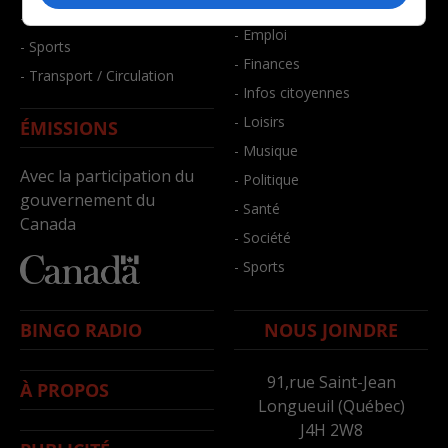
- Bien-être
- Santé et bien-être
- Emploi
- Sports
- Finances
- Transport / Circulation
- Infos citoyennes
- Loisirs
ÉMISSIONS
- Musique
Avec la participation du
- Politique
gouvernement du
- Santé
Canada
- Société
- Sports
BINGO RADIO
NOUS JOINDRE
91,rue Saint-Jean
À PROPOS
Longueuil (Québec)
J4H 2W8