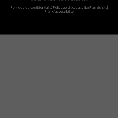
Politique de confidentialité
Politique d’accessibilité
Plan du site
Plan d'accessibilite
Comment installer notre vignette sur votre
appareil mobile