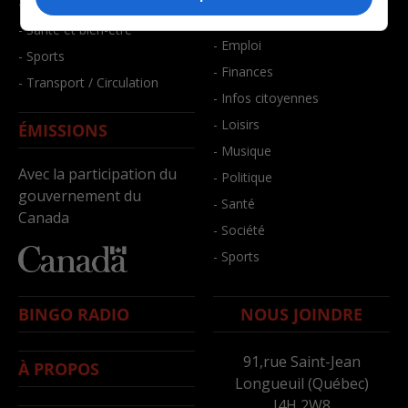
- Faits divers
- Bien-être
- Santé et bien-être
- Emploi
- Sports
- Finances
- Transport / Circulation
- Infos citoyennes
- Loisirs
ÉMISSIONS
- Musique
Avec la participation du
- Politique
gouvernement du
- Santé
Canada
- Société
- Sports
BINGO RADIO
NOUS JOINDRE
91,rue Saint-Jean
À PROPOS
Longueuil (Québec)
J4H 2W8