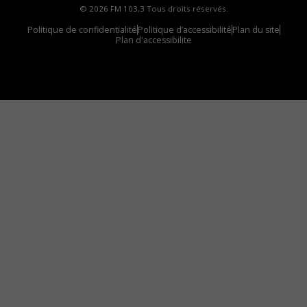
© 2026 FM 103,3 Tous droits réservés.
Politique de confidentialité
Politique d’accessibilité
Plan du site
Plan d'accessibilite
Comment installer notre vignette sur votre
appareil mobile