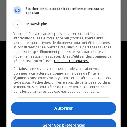
Stocker et/ou accéder à des informations sur un
appareil
En savoir plus
Vos données à caractère personnel seront traitées, et les
informations liées à votre appareil (cookies, identifiants
uniques et autres types de données) pourront être stockées
et consultées par 66 partenaires, ainsi que partagées avec lui,
ou utilisées spécifiquement par ce site. Nos partenaires et
nous-mêmes sommes susceptibles d'utiliser des données de
géolocalisation précises.
Liste des partenaires.
NOUVELLES
MUSIQUE
Certains fournisseurs sont susceptibles de traiter vos
données à caractère personnel sur la base de l'intérêt
légitime. Vous pouvez vous y opposer en gérant vos options
- Affaires municipales
- Décompte franco
ci-dessous. Recherchez un lien en bas de cette page ou dans
- Communauté / Social
- Joué récemment
le menu du site pour gérer ou retirer votre consentement
dans les paramètres des cookies et de confidentialité.
- Culture
BALADOS
- Économie
Autoriser
- Éducation
- Affaires
- Environnement
- Art de vivre
Gérer vos préférences