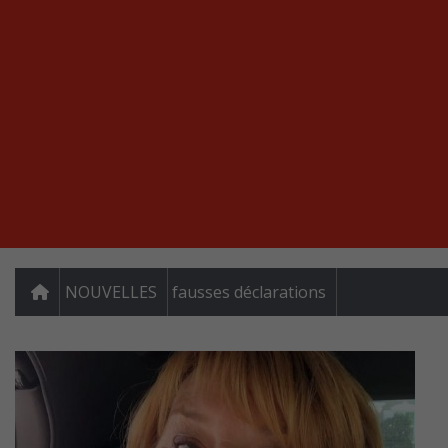
NOUVELLES
fausses déclarations