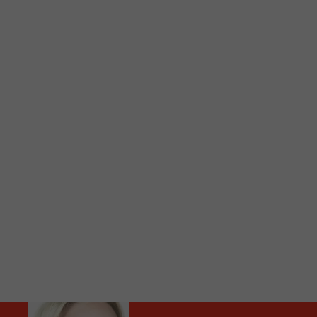
C
Vous avez envie d’écouter le FM 103,3 ou notre nouv
Ajoutez un signet FM 103,3 sur votre écran d’accueil
Voici la procédure ;)
À partir de votre téléphone, allez sur le site inte
Ensuite cliquez sur l’icône situé au bas de votre éc
(celui qui représente un carré incluant une flèche d
Cliquez maintenant sur l’option Ajouter sur l’écran
Faites Enregistrer en haut à droite.
Et voilà! Toutes les infos et l’écoute de votre radio loca
Audio