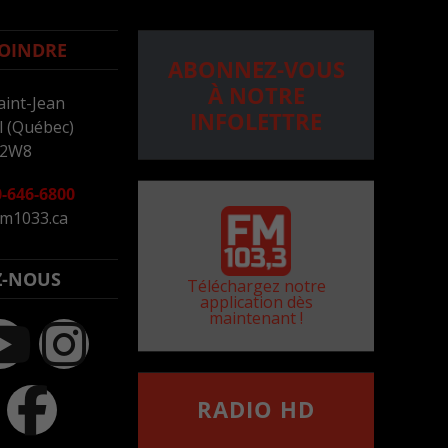
OINDRE
ABONNEZ-VOUS
À NOTRE
aint-Jean
INFOLETTRE
 (Québec)
 2W8
-646-6800
m1033.ca
Z-NOUS
Téléchargez notre
application dès
maintenant !
RADIO HD
••••••••••••••••••
Comment synthoniser la