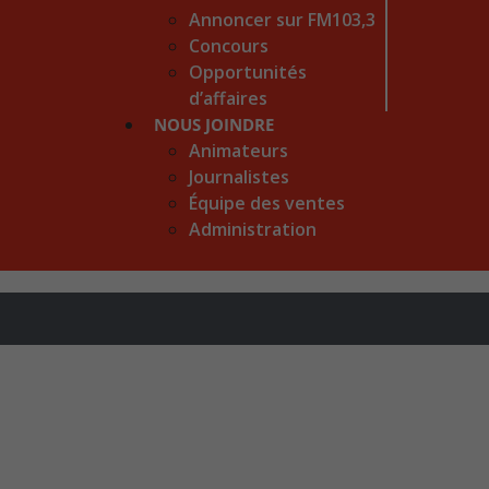
Annoncer sur FM103,3
Concours
Opportunités
d’affaires
NOUS JOINDRE
Animateurs
Journalistes
Équipe des ventes
Administration