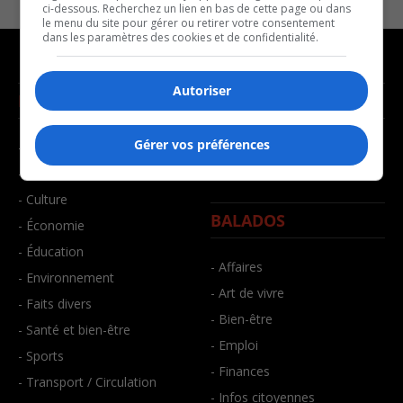
ci-dessous. Recherchez un lien en bas de cette page ou dans
le menu du site pour gérer ou retirer votre consentement
dans les paramètres des cookies et de confidentialité.
Autoriser
NOUVELLES
MUSIQUE
Gérer vos préférences
- Affaires municipales
- Décompte franco
- Communauté / Social
- Joué récemment
- Culture
BALADOS
- Économie
- Éducation
- Affaires
- Environnement
- Art de vivre
- Faits divers
- Bien-être
- Santé et bien-être
- Emploi
- Sports
- Finances
- Transport / Circulation
- Infos citoyennes