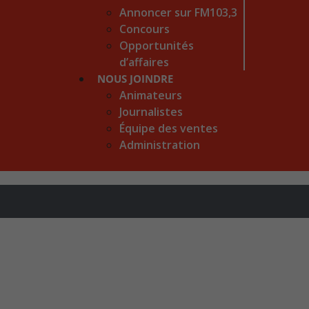
Annoncer sur FM103,3
Concours
Opportunités
d’affaires
NOUS JOINDRE
Animateurs
Journalistes
Équipe des ventes
Administration