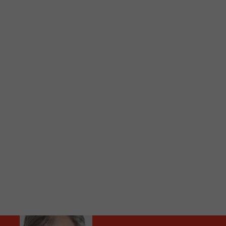
C
Vous avez envie d’écouter le FM 103,3 ou notre nouv
Ajoutez un signet FM 103,3 sur votre écran d’accueil
Voici la procédure ;)
À partir de votre téléphone, allez sur le site inte
Ensuite cliquez sur l’icône situé au bas de votre éc
(celui qui représente un carré incluant une flèche d
Cliquez maintenant sur l’option Ajouter sur l’écran
Faites Enregistrer en haut à droite.
Et voilà! Toutes les infos et l’écoute de votre radio loca
Audio