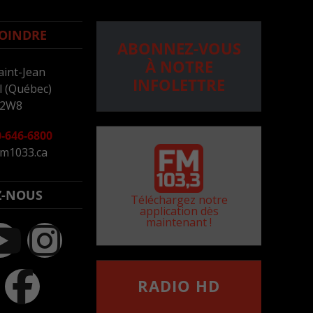
OINDRE
ABONNEZ-VOUS
À NOTRE
aint-Jean
INFOLETTRE
 (Québec)
 2W8
-646-6800
m1033.ca
Z-NOUS
Téléchargez notre
application dès
maintenant !
RADIO HD
••••••••••••••••••
Comment synthoniser la