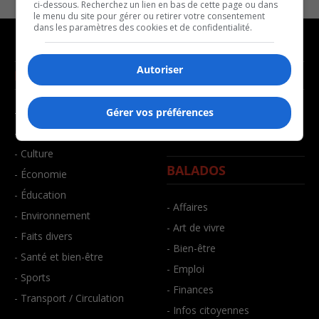
ci-dessous. Recherchez un lien en bas de cette page ou dans
le menu du site pour gérer ou retirer votre consentement
dans les paramètres des cookies et de confidentialité.
Autoriser
NOUVELLES
MUSIQUE
- Affaires municipales
- Décompte franco
Gérer vos préférences
- Communauté / Social
- Joué récemment
- Culture
BALADOS
- Économie
- Éducation
- Affaires
- Environnement
- Art de vivre
- Faits divers
- Bien-être
- Santé et bien-être
- Emploi
- Sports
- Finances
- Transport / Circulation
- Infos citoyennes