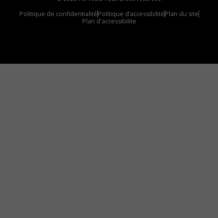
Politique de confidentialité
Politique d’accessibilité
Plan du site
Plan d'accessibilite
Comment installer notre vignette sur votre
appareil mobile