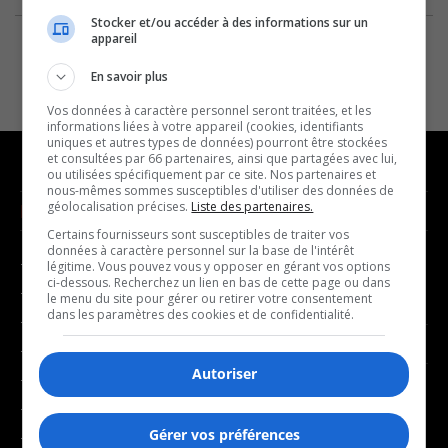
Stocker et/ou accéder à des informations sur un
appareil
En savoir plus
Vos données à caractère personnel seront traitées, et les
informations liées à votre appareil (cookies, identifiants
uniques et autres types de données) pourront être stockées
et consultées par 66 partenaires, ainsi que partagées avec lui,
ou utilisées spécifiquement par ce site. Nos partenaires et
nous-mêmes sommes susceptibles d'utiliser des données de
géolocalisation précises.
Liste des partenaires.
NOUVELLES
MUSIQUE
Certains fournisseurs sont susceptibles de traiter vos
données à caractère personnel sur la base de l'intérêt
- Affaires municipales
- Décompte franco
légitime. Vous pouvez vous y opposer en gérant vos options
ci-dessous. Recherchez un lien en bas de cette page ou dans
- Communauté / Social
- Joué récemment
le menu du site pour gérer ou retirer votre consentement
dans les paramètres des cookies et de confidentialité.
- Culture
BALADOS
- Économie
Autoriser
- Éducation
- Affaires
- Environnement
- Art de vivre
Gérer vos préférences
- Faits divers