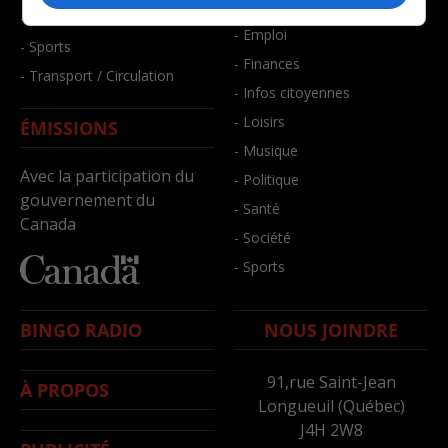
- Bien-être
- Santé et bien-être
- Emploi
- Sports
- Finances
- Transport / Circulation
- Infos citoyennes
- Loisirs
ÉMISSIONS
- Musique
Avec la participation du
- Politique
gouvernement du
- Santé
Canada
- Société
- Sports
BINGO RADIO
NOUS JOINDRE
91,rue Saint-Jean
À PROPOS
Longueuil (Québec)
J4H 2W8