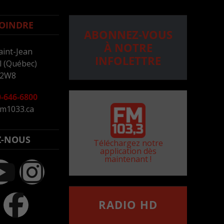
OINDRE
ABONNEZ-VOUS
À NOTRE
aint-Jean
INFOLETTRE
 (Québec)
 2W8
-646-6800
m1033.ca
Z-NOUS
Téléchargez notre
application dès
maintenant !
RADIO HD
••••••••••••••••••
Comment synthoniser la