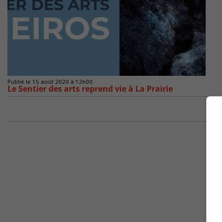
Publié le 15 août 2020 à 12h00
Le Sentier des arts reprend vie à La Prairie