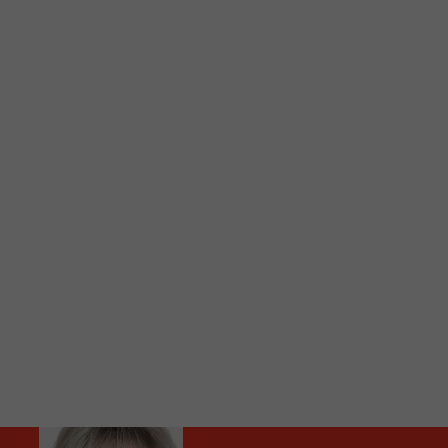
C
Vous avez envie d’écouter le FM 103,3 ou notre nouv
Ajoutez un signet FM 103,3 sur votre écran d’accueil
Voici la procédure ;)
À partir de votre téléphone, allez sur le site inte
Ensuite cliquez sur l’icône situé au bas de votre éc
(celui qui représente un carré incluant une flèche d
Cliquez maintenant sur l’option Ajouter sur l’écran
Faites Enregistrer en haut à droite.
Et voilà! Toutes les infos et l’écoute de votre radio loca
Audio