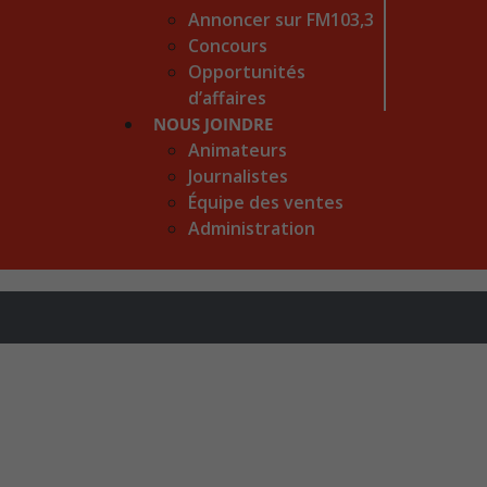
Annoncer sur FM103,3
Concours
Opportunités
d’affaires
NOUS JOINDRE
Animateurs
Journalistes
Équipe des ventes
Administration