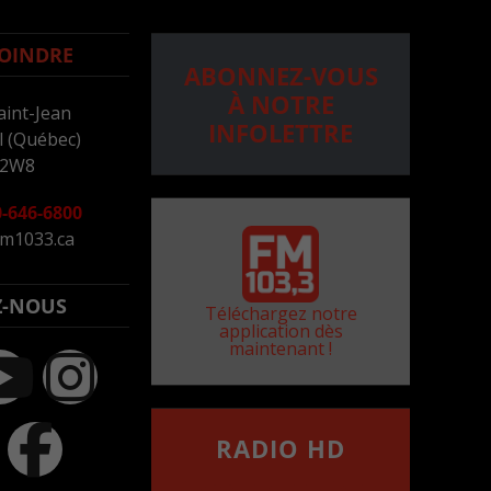
OINDRE
ABONNEZ-VOUS
À NOTRE
aint-Jean
INFOLETTRE
 (Québec)
 2W8
-646-6800
m1033.ca
Z-NOUS
Téléchargez notre
application dès
maintenant !
RADIO HD
••••••••••••••••••
Comment synthoniser la