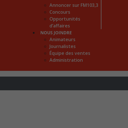
Annoncer sur FM103,3
Concours
Opportunités
d’affaires
NOUS JOINDRE
Animateurs
Journalistes
Équipe des ventes
Administration