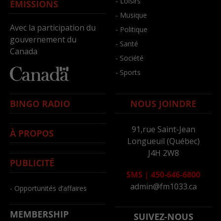
- Loisirs
ÉMISSIONS
- Musique
Avec la participation du
- Politique
gouvernement du
- Santé
Canada
- Société
- Sports
BINGO RADIO
NOUS JOINDRE
91,rue Saint-Jean
À PROPOS
Longueuil (Québec)
J4H 2W8
PUBLICITÉ
SMS
|
450-646-6800
admin@fm1033.ca
- Opportunités d’affaires
MEMBERSHIP
SUIVEZ-NOUS