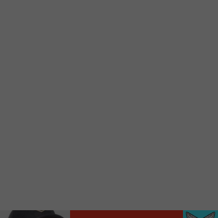
d’accueil rapidement.
Voici la procédure ;)
À partir de votre téléphone, allez sur le site
internet de la Radio allumée au
www.fm1033.ca
Ensuite cliquez sur l’icône situé au bas de
votre écran
(celui qui représente un carré incluant une
flèche dirigé vers le haut)
Cliquez maintenant sur l’option Ajouter sur
l’écran d’accueil et vous verrez apparaître le
logo du FM 103,3
Faites Enregistrer en haut à droite.
Et voilà! Toutes les infos et l’écoute de votre radio
locale vous sont maintenant accessibles en un clic!
Audio