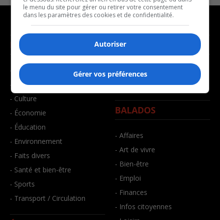
le menu du site pour gérer ou retirer votre consentement
dans les paramètres des cookies et de confidentialité.
NOUVELLES
MUSIQUE
Autoriser
- Affaires municipales
- Décompte franco
Gérer vos préférences
- Communauté / Social
- Joué récemment
- Culture
BALADOS
- Économie
- Éducation
- Affaires
- Environnement
- Art de vivre
- Faits divers
- Bien-être
- Santé et bien-être
- Emploi
- Sports
- Finances
- Transport / Circulation
- Infos citoyennes