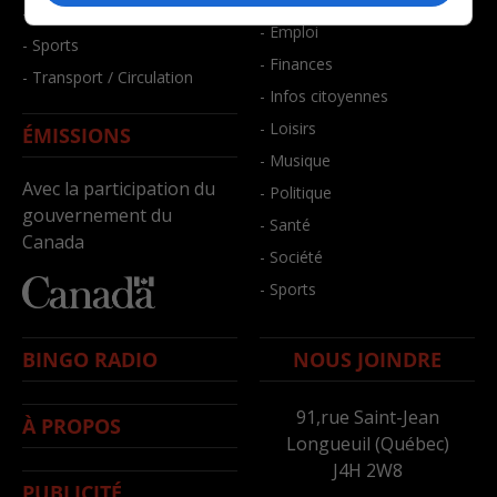
- Santé et bien-être
- Emploi
- Sports
- Finances
- Transport / Circulation
- Infos citoyennes
- Loisirs
ÉMISSIONS
- Musique
Avec la participation du
- Politique
gouvernement du
- Santé
Canada
- Société
- Sports
BINGO RADIO
NOUS JOINDRE
91,rue Saint-Jean
À PROPOS
Longueuil (Québec)
J4H 2W8
PUBLICITÉ