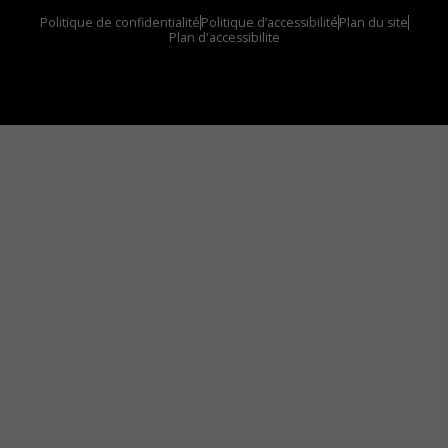
Politique de confidentialité
Politique d’accessibilité
Plan du site
Plan d'accessibilite
Comment installer notre vignette sur votre
appareil mobile