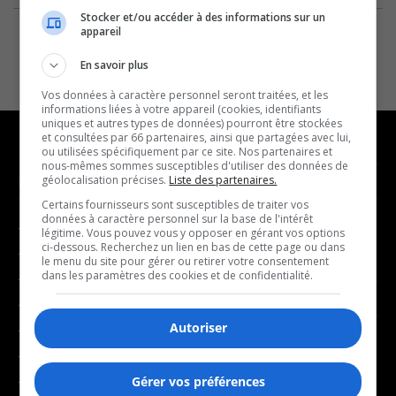
Stocker et/ou accéder à des informations sur un
appareil
En savoir plus
Vos données à caractère personnel seront traitées, et les
informations liées à votre appareil (cookies, identifiants
uniques et autres types de données) pourront être stockées
et consultées par 66 partenaires, ainsi que partagées avec lui,
ou utilisées spécifiquement par ce site. Nos partenaires et
nous-mêmes sommes susceptibles d'utiliser des données de
NOUVELLES
MUSIQUE
géolocalisation précises.
Liste des partenaires.
Certains fournisseurs sont susceptibles de traiter vos
données à caractère personnel sur la base de l'intérêt
- Affaires municipales
- Décompte franco
légitime. Vous pouvez vous y opposer en gérant vos options
ci-dessous. Recherchez un lien en bas de cette page ou dans
- Communauté / Social
- Joué récemment
le menu du site pour gérer ou retirer votre consentement
dans les paramètres des cookies et de confidentialité.
- Culture
BALADOS
- Économie
Autoriser
- Éducation
- Affaires
- Environnement
- Art de vivre
- Faits divers
Gérer vos préférences
- Bien-être