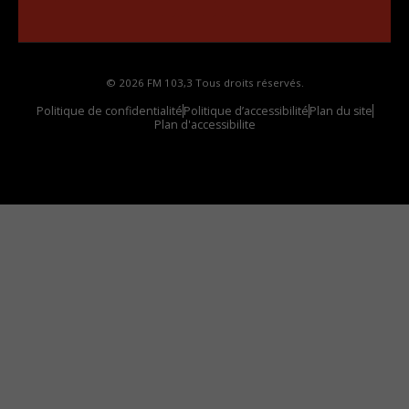
votre voiture
© 2026 FM 103,3 Tous droits réservés.
Politique de confidentialité
Politique d’accessibilité
Plan du site
Plan d'accessibilite