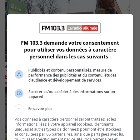
FM 103,3 demande votre consentement
pour utiliser vos données à caractère
personnel dans les cas suivants :
BROSSARD
Publicités et contenu personnalisés, mesure de
Publié le 25 septembre 2023 à 12h44
performance des publicités et du contenu, études
Brossard tient une campagne de
d’audience et développement de services
sensibilisation à la sécurité
Stocker et/ou accéder à des informations sur un
appareil
En savoir plus
Vos données à caractère personnel seront traitées, et les
informations liées à votre appareil (cookies, identifiants
uniques et autres types de données) pourront être stockées
et consultées par 66 partenaires, ainsi que partagées avec lui,
ou utilisées spécifiquement par ce site. Nos partenaires et