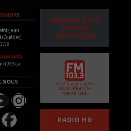
OINDRE
ABONNEZ-VOUS
À NOTRE
aint-Jean
INFOLETTRE
 (Québec)
 2W8
-646-6800
m1033.ca
Z-NOUS
Téléchargez notre
application dès
maintenant !
RADIO HD
••••••••••••••••••
Comment synthoniser la