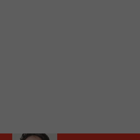
C
Vous avez envie d’écouter le FM 103,3 ou notre nouv
Ajoutez un signet FM 103,3 sur votre écran d’accueil
Voici la procédure ;)
À partir de votre téléphone, allez sur le site inte
Ensuite cliquez sur l’icône situé au bas de votre éc
(celui qui représente un carré incluant une flèche d
Cliquez maintenant sur l’option Ajouter sur l’écran
Faites Enregistrer en haut à droite.
Et voilà! Toutes les infos et l’écoute de votre radio loca
Audio