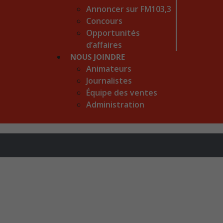
Annoncer sur FM103,3
Concours
Opportunités
d’affaires
NOUS JOINDRE
Animateurs
Journalistes
Équipe des ventes
Administration