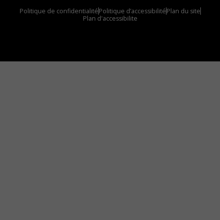
Politique de confidentialité
Politique d’accessibilité
Plan du site
Plan d'accessibilite
Comment installer notre vignette sur votre
appareil mobile