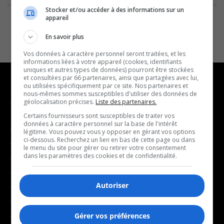
Stocker et/ou accéder à des informations sur un
appareil
En savoir plus
Vos données à caractère personnel seront traitées, et les
informations liées à votre appareil (cookies, identifiants
uniques et autres types de données) pourront être stockées
et consultées par 66 partenaires, ainsi que partagées avec lui,
ou utilisées spécifiquement par ce site. Nos partenaires et
nous-mêmes sommes susceptibles d'utiliser des données de
NOUVELLES
MUSIQUE
géolocalisation précises.
Liste des partenaires.
Certains fournisseurs sont susceptibles de traiter vos
données à caractère personnel sur la base de l'intérêt
- Affaires municipales
- Décompte franco
légitime. Vous pouvez vous y opposer en gérant vos options
ci-dessous. Recherchez un lien en bas de cette page ou dans
- Communauté / Social
- Joué récemment
le menu du site pour gérer ou retirer votre consentement
dans les paramètres des cookies et de confidentialité.
- Culture
BALADOS
- Économie
Autoriser
- Éducation
- Affaires
- Environnement
- Art de vivre
- Faits divers
Gérer vos préférences
- Bien-être