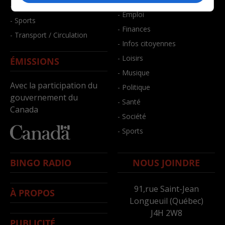
- Santé et bien-être
- Emploi
- Sports
- Finances
- Transport / Circulation
- Infos citoyennes
- Loisirs
ÉMISSIONS
- Musique
Avec la participation du
- Politique
gouvernement du
- Santé
Canada
- Société
- Sports
BINGO RADIO
NOUS JOINDRE
91,rue Saint-Jean
À PROPOS
Longueuil (Québec)
J4H 2W8
PUBLICITÉ