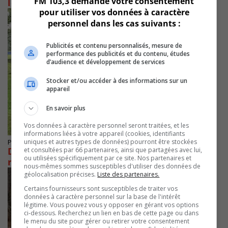
FM 103,3 demande votre consentement
les cerfs de Virginie
pour utiliser vos données à caractère
personnel dans les cas suivants :
Publicités et contenu personnalisés, mesure de
performance des publicités et du contenu, études
d’audience et développement de services
Stocker et/ou accéder à des informations sur un
appareil
En savoir plus
Vos données à caractère personnel seront traitées, et les
informations liées à votre appareil (cookies, identifiants
uniques et autres types de données) pourront être stockées
Publié le 7 avril 2021 à 09h20
Dossier des cerfs : L’opposition fustige le
et consultées par 66 partenaires, ainsi que partagées avec lui,
ou utilisées spécifiquement par ce site. Nos partenaires et
retour à la case départ
nous-mêmes sommes susceptibles d'utiliser des données de
géolocalisation précises.
Liste des partenaires.
Certains fournisseurs sont susceptibles de traiter vos
données à caractère personnel sur la base de l'intérêt
légitime. Vous pouvez vous y opposer en gérant vos options
ci-dessous. Recherchez un lien en bas de cette page ou dans
le menu du site pour gérer ou retirer votre consentement