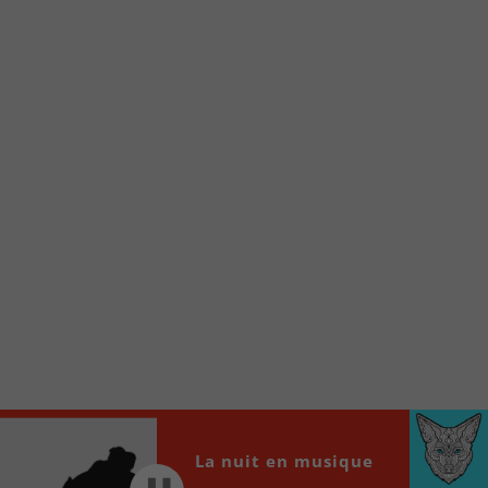
À partir de votre téléphone, allez sur le site
internet de la Radio allumée au
www.fm1033.ca
Ensuite cliquez sur l’icône situé au bas de
votre écran
(celui qui représente un carré incluant une
flèche dirigé vers le haut)
Cliquez maintenant sur l’option Ajouter sur
l’écran d’accueil et vous verrez apparaître le
logo du FM 103,3
Faites Enregistrer en haut à droite.
Et voilà! Toutes les infos et l’écoute de votre radio
locale vous sont maintenant accessibles en un clic!
Audio
00:00
00:00
Player
La nuit en musique