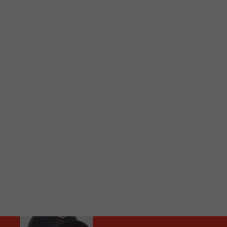
C
Vous avez envie d’écouter le FM 103,3 ou notre nouv
Ajoutez un signet FM 103,3 sur votre écran d’accueil
Voici la procédure ;)
À partir de votre téléphone, allez sur le site inte
Ensuite cliquez sur l’icône situé au bas de votre éc
(celui qui représente un carré incluant une flèche d
Cliquez maintenant sur l’option Ajouter sur l’écran
Faites Enregistrer en haut à droite.
Et voilà! Toutes les infos et l’écoute de votre radio loca
Audio