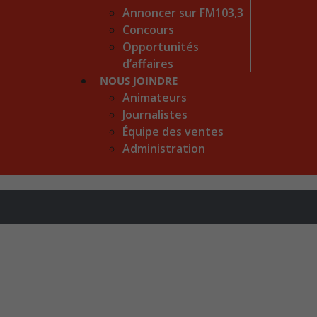
Annoncer sur FM103,3
Concours
Opportunités
d’affaires
NOUS JOINDRE
Animateurs
Journalistes
Équipe des ventes
Administration