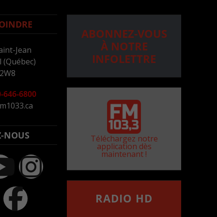
OINDRE
ABONNEZ-VOUS
À NOTRE
aint-Jean
INFOLETTRE
 (Québec)
 2W8
-646-6800
m1033.ca
Z-NOUS
Téléchargez notre
application dès
maintenant !
RADIO HD
••••••••••••••••••
Comment synthoniser la