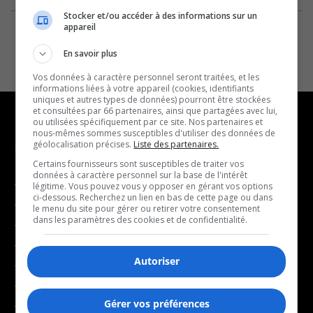
Stocker et/ou accéder à des informations sur un
appareil
En savoir plus
Vos données à caractère personnel seront traitées, et les
informations liées à votre appareil (cookies, identifiants
uniques et autres types de données) pourront être stockées
et consultées par 66 partenaires, ainsi que partagées avec lui,
ou utilisées spécifiquement par ce site. Nos partenaires et
nous-mêmes sommes susceptibles d'utiliser des données de
géolocalisation précises.
Liste des partenaires.
NOUVELLES
MUSIQUE
Certains fournisseurs sont susceptibles de traiter vos
données à caractère personnel sur la base de l'intérêt
- Affaires municipales
- Décompte franco
légitime. Vous pouvez vous y opposer en gérant vos options
ci-dessous. Recherchez un lien en bas de cette page ou dans
- Communauté / Social
- Joué récemment
le menu du site pour gérer ou retirer votre consentement
dans les paramètres des cookies et de confidentialité.
- Culture
BALADOS
- Économie
Autoriser
- Éducation
- Affaires
- Environnement
- Art de vivre
Gérer vos préférences
- Faits divers