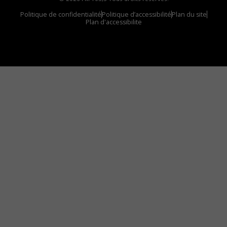
Politique de confidentialité
Politique d’accessibilité
Plan du site
Plan d'accessibilite
Comment installer notre vignette sur votre
appareil mobile