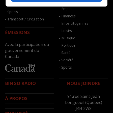
- Bien-être
- Santé et bien-être
- Emploi
- Sports
- Finances
- Transport / Circulation
- Infos citoyennes
- Loisirs
ÉMISSIONS
- Musique
Avec la participation du
- Politique
gouvernement du
- Santé
Canada
- Société
- Sports
BINGO RADIO
NOUS JOINDRE
91,rue Saint-Jean
À PROPOS
Longueuil (Québec)
J4H 2W8