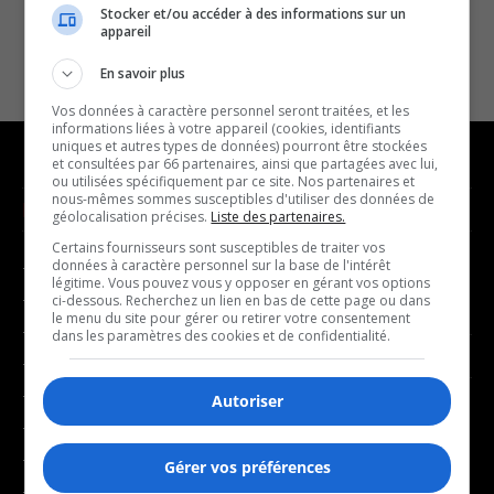
Stocker et/ou accéder à des informations sur un
appareil
En savoir plus
Vos données à caractère personnel seront traitées, et les
informations liées à votre appareil (cookies, identifiants
uniques et autres types de données) pourront être stockées
et consultées par 66 partenaires, ainsi que partagées avec lui,
ou utilisées spécifiquement par ce site. Nos partenaires et
nous-mêmes sommes susceptibles d'utiliser des données de
NOUVELLES
MUSIQUE
géolocalisation précises.
Liste des partenaires.
Certains fournisseurs sont susceptibles de traiter vos
données à caractère personnel sur la base de l'intérêt
- Affaires municipales
- Décompte franco
légitime. Vous pouvez vous y opposer en gérant vos options
- Communauté / Social
- Joué récemment
ci-dessous. Recherchez un lien en bas de cette page ou dans
le menu du site pour gérer ou retirer votre consentement
- Culture
dans les paramètres des cookies et de confidentialité.
BALADOS
- Économie
- Éducation
Autoriser
- Affaires
- Environnement
- Art de vivre
- Faits divers
Gérer vos préférences
- Bien-être
- Santé et bien-être