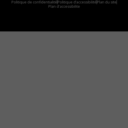
Politique de confidentialité
Politique d’accessibilité
Plan du site
Plan d'accessibilite
Comment installer notre vignette sur votre
appareil mobile
Vous avez envie d’écouter le FM 103,3 ou notre