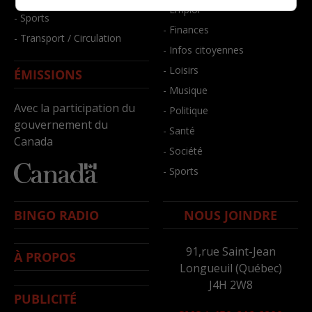
- Emploi
- Sports
- Finances
- Transport / Circulation
- Infos citoyennes
- Loisirs
ÉMISSIONS
- Musique
Avec la participation du
- Politique
gouvernement du
- Santé
Canada
- Société
- Sports
BINGO RADIO
NOUS JOINDRE
91,rue Saint-Jean
À PROPOS
Longueuil (Québec)
J4H 2W8
PUBLICITÉ