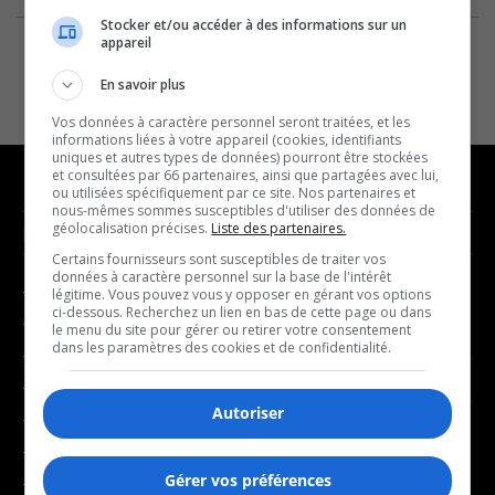
Stocker et/ou accéder à des informations sur un
appareil
En savoir plus
Vos données à caractère personnel seront traitées, et les
informations liées à votre appareil (cookies, identifiants
uniques et autres types de données) pourront être stockées
et consultées par 66 partenaires, ainsi que partagées avec lui,
ou utilisées spécifiquement par ce site. Nos partenaires et
nous-mêmes sommes susceptibles d'utiliser des données de
géolocalisation précises.
Liste des partenaires.
NOUVELLES
MUSIQUE
Certains fournisseurs sont susceptibles de traiter vos
données à caractère personnel sur la base de l'intérêt
- Affaires municipales
- Décompte franco
légitime. Vous pouvez vous y opposer en gérant vos options
ci-dessous. Recherchez un lien en bas de cette page ou dans
- Communauté / Social
- Joué récemment
le menu du site pour gérer ou retirer votre consentement
dans les paramètres des cookies et de confidentialité.
- Culture
BALADOS
- Économie
Autoriser
- Éducation
- Affaires
- Environnement
- Art de vivre
Gérer vos préférences
- Faits divers