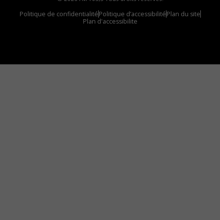
Politique de confidentialité
Politique d’accessibilité
Plan du site
Plan d'accessibilite
Comment installer notre vignette sur votre
appareil mobile