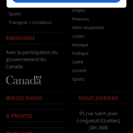
- Bien-être
- Santé et bien-être
- Emploi
- Sports
- Finances
- Transport / Circulation
- Infos citoyennes
- Loisirs
ÉMISSIONS
- Musique
Avec la participation du
- Politique
gouvernement du
- Santé
Canada
- Société
- Sports
BINGO RADIO
NOUS JOINDRE
91,rue Saint-Jean
À PROPOS
Longueuil (Québec)
J4H 2W8