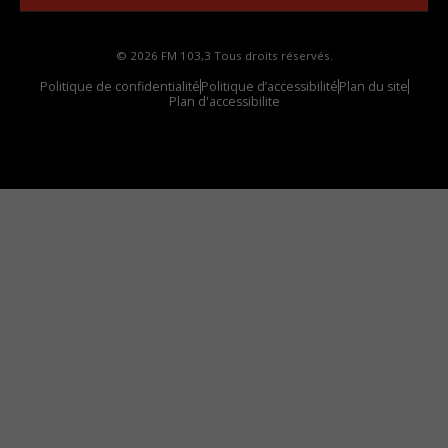
© 2026 FM 103,3 Tous droits réservés.
Politique de confidentialité
Politique d’accessibilité
Plan du site
Plan d'accessibilite
Comment installer notre vignette sur votre
appareil mobile