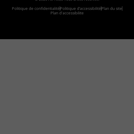
Politique de confidentialité
Politique d’accessibilité
Plan du site
Plan d'accessibilite
Comment installer notre vignette sur votre
appareil mobile