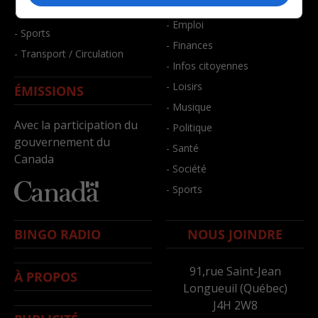
- Bien-être
- Santé et bien-être
- Emploi
- Sports
- Finances
- Transport / Circulation
- Infos citoyennes
- Loisirs
ÉMISSIONS
- Musique
Avec la participation du
- Politique
gouvernement du
- Santé
Canada
- Société
- Sports
BINGO RADIO
NOUS JOINDRE
91,rue Saint-Jean
À PROPOS
Longueuil (Québec)
J4H 2W8