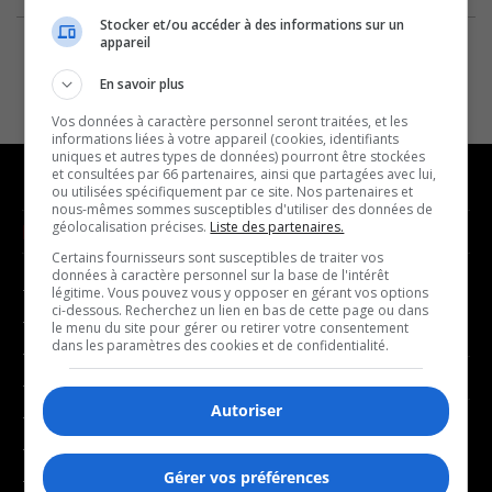
Stocker et/ou accéder à des informations sur un
appareil
En savoir plus
Vos données à caractère personnel seront traitées, et les
informations liées à votre appareil (cookies, identifiants
uniques et autres types de données) pourront être stockées
et consultées par 66 partenaires, ainsi que partagées avec lui,
ou utilisées spécifiquement par ce site. Nos partenaires et
nous-mêmes sommes susceptibles d'utiliser des données de
géolocalisation précises.
Liste des partenaires.
NOUVELLES
MUSIQUE
Certains fournisseurs sont susceptibles de traiter vos
données à caractère personnel sur la base de l'intérêt
- Affaires municipales
- Décompte franco
légitime. Vous pouvez vous y opposer en gérant vos options
ci-dessous. Recherchez un lien en bas de cette page ou dans
- Communauté / Social
- Joué récemment
le menu du site pour gérer ou retirer votre consentement
dans les paramètres des cookies et de confidentialité.
- Culture
BALADOS
- Économie
Autoriser
- Éducation
- Affaires
- Environnement
- Art de vivre
Gérer vos préférences
- Faits divers