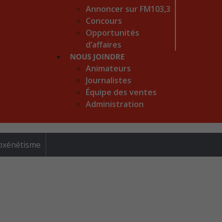
Annoncer sur FM103,3
Concours
Opportunités
d’affaires
NOUS JOINDRE
Animateurs
Journalistes
Équipe des ventes
Administration
roxénétisme