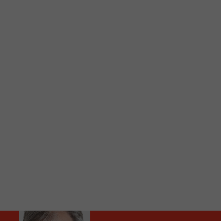
C
Vous avez envie d’écouter le FM 103,3 ou notre nouv
Ajoutez un signet FM 103,3 sur votre écran d’accueil
Voici la procédure ;)
À partir de votre téléphone, allez sur le site inte
Ensuite cliquez sur l’icône situé au bas de votre éc
(celui qui représente un carré incluant une flèche d
Cliquez maintenant sur l’option Ajouter sur l’écran
Faites Enregistrer en haut à droite.
Et voilà! Toutes les infos et l’écoute de votre radio loca
Audio