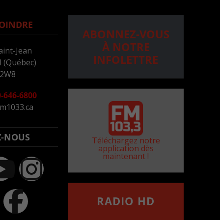
OINDRE
ABONNEZ-VOUS
À NOTRE
aint-Jean
INFOLETTRE
 (Québec)
 2W8
-646-6800
m1033.ca
Z-NOUS
Téléchargez notre
application dès
maintenant !
RADIO HD
••••••••••••••••••
Comment synthoniser la