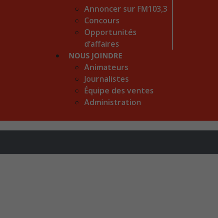
Annoncer sur FM103,3
Concours
Opportunités
d’affaires
NOUS JOINDRE
Animateurs
Journalistes
Équipe des ventes
Administration