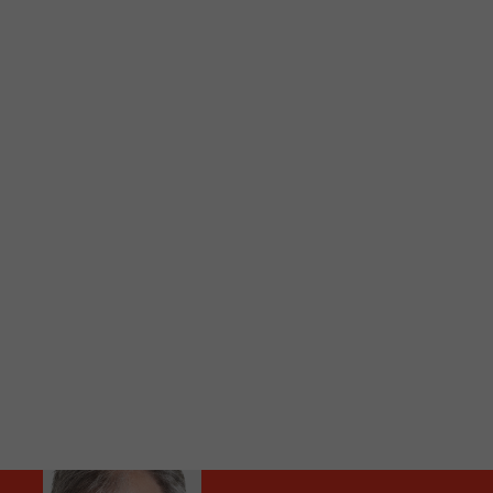
C
Vous avez envie d’écouter le FM 103,3 ou notre nouv
Ajoutez un signet FM 103,3 sur votre écran d’accueil
Voici la procédure ;)
À partir de votre téléphone, allez sur le site inte
Ensuite cliquez sur l’icône situé au bas de votre éc
(celui qui représente un carré incluant une flèche d
Cliquez maintenant sur l’option Ajouter sur l’écran
Faites Enregistrer en haut à droite.
Et voilà! Toutes les infos et l’écoute de votre radio loca
Audio