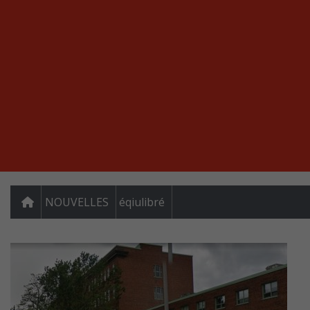
NOUVELLES
éqiulibré