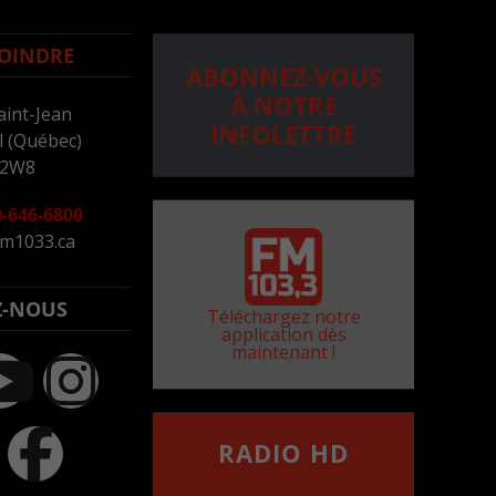
OINDRE
ABONNEZ-VOUS
À NOTRE
aint-Jean
INFOLETTRE
 (Québec)
 2W8
-646-6800
m1033.ca
Z-NOUS
Téléchargez notre
application dès
maintenant !
RADIO HD
••••••••••••••••••
Comment synthoniser la