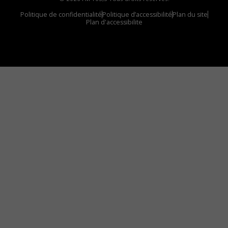
Politique de confidentialité
Politique d’accessibilité
Plan du site
Plan d'accessibilite
Comment installer notre vignette sur votre
appareil mobile