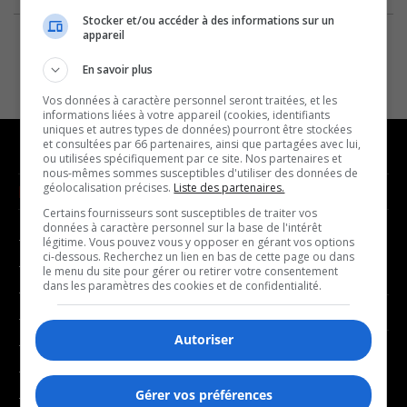
Stocker et/ou accéder à des informations sur un
appareil
En savoir plus
Vos données à caractère personnel seront traitées, et les
informations liées à votre appareil (cookies, identifiants
uniques et autres types de données) pourront être stockées
et consultées par 66 partenaires, ainsi que partagées avec lui,
ou utilisées spécifiquement par ce site. Nos partenaires et
nous-mêmes sommes susceptibles d'utiliser des données de
géolocalisation précises.
Liste des partenaires.
NOUVELLES
MUSIQUE
Certains fournisseurs sont susceptibles de traiter vos
données à caractère personnel sur la base de l'intérêt
- Affaires municipales
- Décompte franco
légitime. Vous pouvez vous y opposer en gérant vos options
ci-dessous. Recherchez un lien en bas de cette page ou dans
- Communauté / Social
- Joué récemment
le menu du site pour gérer ou retirer votre consentement
dans les paramètres des cookies et de confidentialité.
- Culture
BALADOS
- Économie
Autoriser
- Éducation
- Affaires
- Environnement
- Art de vivre
Gérer vos préférences
- Faits divers