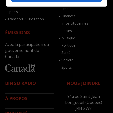
- Bien-être
- Santé et bien-être
- Emploi
- Sports
- Finances
- Transport / Circulation
- Infos citoyennes
- Loisirs
ÉMISSIONS
- Musique
Avec la participation du
- Politique
gouvernement du
- Santé
Canada
- Société
- Sports
BINGO RADIO
NOUS JOINDRE
91,rue Saint-Jean
À PROPOS
Longueuil (Québec)
J4H 2W8