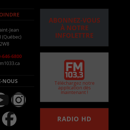
OINDRE
ABONNEZ-VOUS
À NOTRE
aint-Jean
INFOLETTRE
 (Québec)
 2W8
-646-6800
m1033.ca
Z-NOUS
Téléchargez notre
application dès
maintenant !
RADIO HD
••••••••••••••••••
Comment synthoniser la