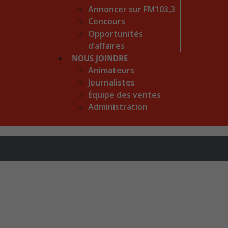
Annoncer sur FM103,3
Concours
Opportunités
d’affaires
NOUS JOINDRE
Animateurs
Journalistes
Équipe des ventes
Administration