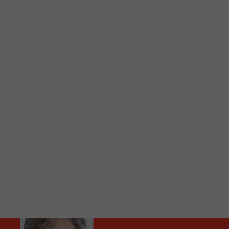
C
Vous avez envie d’écouter le FM 103,3 ou notre nouv
Ajoutez un signet FM 103,3 sur votre écran d’accueil
Voici la procédure ;)
À partir de votre téléphone, allez sur le site inte
Ensuite cliquez sur l’icône situé au bas de votre éc
(celui qui représente un carré incluant une flèche d
Cliquez maintenant sur l’option Ajouter sur l’écran
Faites Enregistrer en haut à droite.
Et voilà! Toutes les infos et l’écoute de votre radio loca
Audio