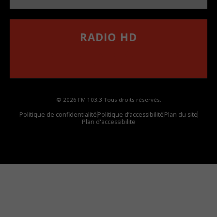
RADIO HD
••••••••••••••••••
Comment synthoniser la fréquence HD dans
votre voiture
© 2026 FM 103,3 Tous droits réservés.
Politique de confidentialité
Politique d’accessibilité
Plan du site
Plan d'accessibilite