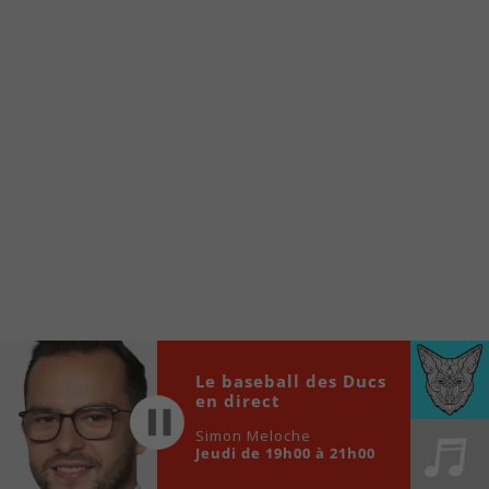
www.fm1033.ca
Ensuite cliquez sur l’icône situé au bas de
votre écran
(celui qui représente un carré incluant une
flèche dirigé vers le haut)
Cliquez maintenant sur l’option Ajouter sur
l’écran d’accueil et vous verrez apparaître le
logo du FM 103,3
Faites Enregistrer en haut à droite.
Et voilà! Toutes les infos et l’écoute de votre radio
locale vous sont maintenant accessibles en un clic!
Audio
00:00
00:00
Le baseball des Ducs
Player
en direct
Simon Meloche
Jeudi de 19h00 à 21h00