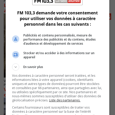
Publié le 28 mai 2026 à 08h19
Le maire de Saint-Lambert écarte tout projet
avec la Blue Machine
FM 103,3 demande votre consentement
pour utiliser vos données à caractère
personnel dans les cas suivants :
Publicités et contenu personnalisés, mesure de
performance des publicités et du contenu, études
d’audience et développement de services
Stocker et/ou accéder à des informations sur un
appareil
En savoir plus
Vos données à caractère personnel seront traitées, et les
informations liées à votre appareil (cookies, identifiants
VARENNES
uniques et autres types de données) pourront être stockées
Publié le 21 mai 2026 à 10h22
et consultées par 66 partenaires, ainsi que partagées avec lui,
Varennes surveille de près ses réseaux
ou utilisées spécifiquement par ce site. Nos partenaires et
d’égouts
nous-mêmes sommes susceptibles d'utiliser des données de
géolocalisation précises.
Liste des partenaires.
Certains fournisseurs sont susceptibles de traiter vos
données à caractère personnel sur la base de l'intérêt