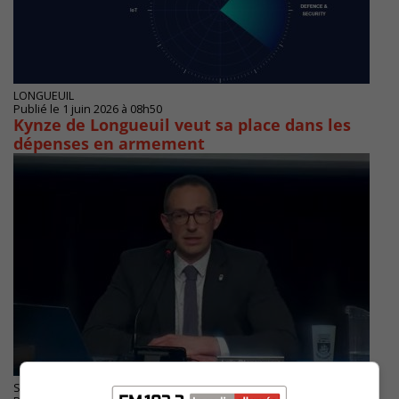
LONGUEUIL
Publié le 1 juin 2026 à 08h50
Kynze de Longueuil veut sa place dans les
dépenses en armement
SAINT-LAMBERT