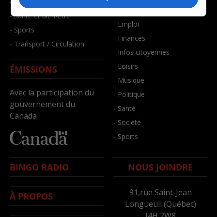
- Faits divers
- Bien-être
- Santé et bien-être
- Emploi
- Sports
- Finances
- Transport / Circulation
- Infos citoyennes
- Loisirs
ÉMISSIONS
- Musique
Avec la participation du
- Politique
gouvernement du
- Santé
Canada
- Société
- Sports
BINGO RADIO
NOUS JOINDRE
91,rue Saint-Jean
À PROPOS
Longueuil (Québec)
J4H 2W8