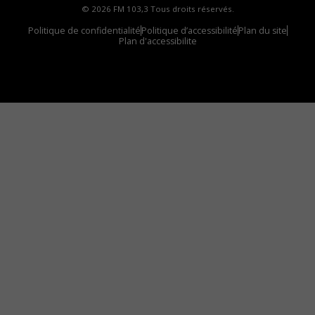
© 2026 FM 103,3 Tous droits réservés.
Politique de confidentialité
Politique d’accessibilité
Plan du site
Plan d'accessibilite
Comment installer notre vignette sur votre
appareil mobile