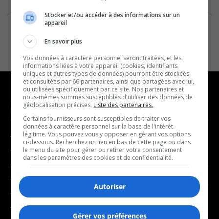
Stocker et/ou accéder à des informations sur un
appareil
En savoir plus
Vos données à caractère personnel seront traitées, et les
informations liées à votre appareil (cookies, identifiants
uniques et autres types de données) pourront être stockées
et consultées par 66 partenaires, ainsi que partagées avec lui,
ou utilisées spécifiquement par ce site. Nos partenaires et
nous-mêmes sommes susceptibles d'utiliser des données de
géolocalisation précises.
Liste des partenaires.
NOUVELLES
MUSIQUE
Certains fournisseurs sont susceptibles de traiter vos
données à caractère personnel sur la base de l'intérêt
légitime. Vous pouvez vous y opposer en gérant vos options
- Affaires municipales
- Décompte franco
ci-dessous. Recherchez un lien en bas de cette page ou dans
- Communauté / Social
- Joué récemment
le menu du site pour gérer ou retirer votre consentement
dans les paramètres des cookies et de confidentialité.
- Culture
BALADOS
- Économie
Autoriser
- Éducation
- Affaires
- Environnement
- Art de vivre
Gérer vos préférences