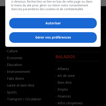
ci-dessous. Recherchez un lien en bas de cette page ou dans
le menu du site pour gérer ou retirer votre consentement
dans les paramètres des cookies et de confidentialité.
Autoriser
NOUVELLES
MUSIQUE
- Affaires municipales
- Décompte franco
Gérer vos préférences
- Communauté / Social
- Joué récemment
- Culture
BALADOS
- Économie
- Éducation
- Affaires
- Environnement
- Art de vivre
- Faits divers
- Bien-être
- Santé et bien-être
- Emploi
- Sports
- Finances
- Transport / Circulation
- Infos citoyennes