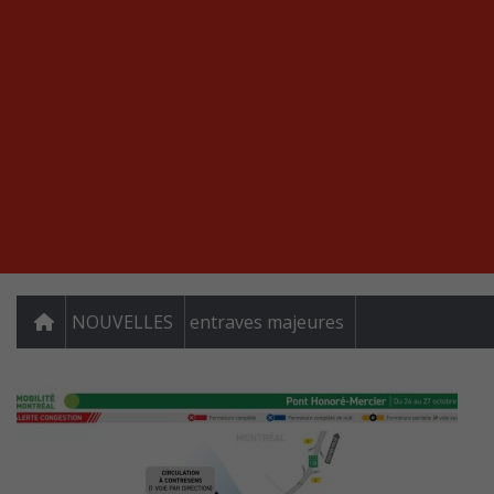
NOUVELLES
entraves majeures