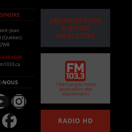
OINDRE
ABONNEZ-VOUS
À NOTRE
aint-Jean
INFOLETTRE
 (Québec)
 2W8
-646-6800
m1033.ca
Z-NOUS
Téléchargez notre
application dès
maintenant !
RADIO HD
••••••••••••••••••
Comment synthoniser la