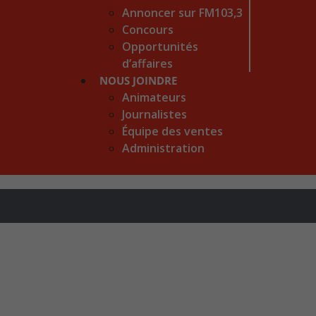
Annoncer sur FM103,3
Concours
Opportunités
d’affaires
NOUS JOINDRE
Animateurs
Journalistes
Équipe des ventes
Administration