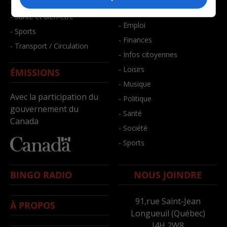
- Faits divers
- Bien-être
- Santé et bien-être
- Emploi
- Sports
- Finances
- Transport / Circulation
- Infos citoyennes
- Loisirs
ÉMISSIONS
- Musique
Avec la participation du
- Politique
gouvernement du
- Santé
Canada
- Société
- Sports
BINGO RADIO
NOUS JOINDRE
91,rue Saint-Jean
À PROPOS
Longueuil (Québec)
J4H 2W8