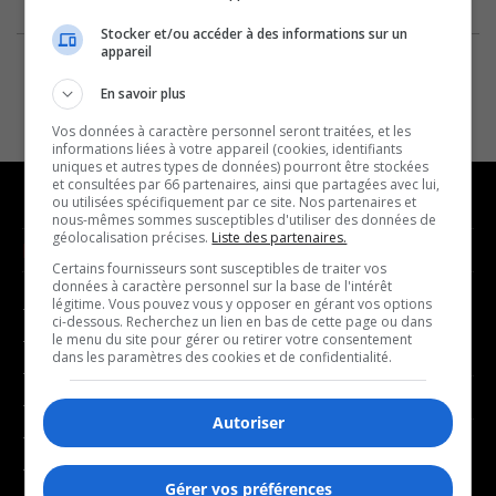
Stocker et/ou accéder à des informations sur un
appareil
En savoir plus
Vos données à caractère personnel seront traitées, et les
informations liées à votre appareil (cookies, identifiants
uniques et autres types de données) pourront être stockées
et consultées par 66 partenaires, ainsi que partagées avec lui,
ou utilisées spécifiquement par ce site. Nos partenaires et
nous-mêmes sommes susceptibles d'utiliser des données de
géolocalisation précises.
Liste des partenaires.
NOUVELLES
MUSIQUE
Certains fournisseurs sont susceptibles de traiter vos
données à caractère personnel sur la base de l'intérêt
légitime. Vous pouvez vous y opposer en gérant vos options
- Affaires municipales
- Décompte franco
ci-dessous. Recherchez un lien en bas de cette page ou dans
- Communauté / Social
- Joué récemment
le menu du site pour gérer ou retirer votre consentement
dans les paramètres des cookies et de confidentialité.
- Culture
BALADOS
- Économie
Autoriser
- Éducation
- Affaires
- Environnement
- Art de vivre
Gérer vos préférences