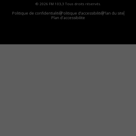
© 2026 FM 103,3 Tous droits réservés.
Politique de confidentialité
Politique d’accessibilité
Plan du site
Plan d'accessibilite
Comment installer notre vignette sur votre
appareil mobile