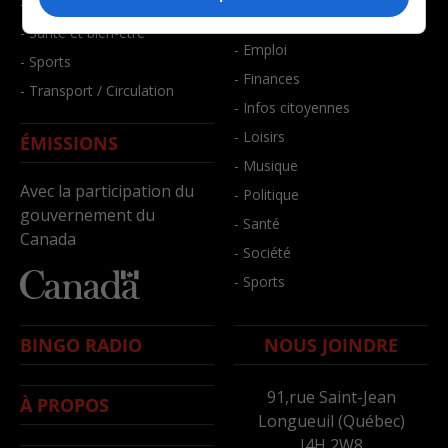
- Faits divers
- Bien-être
- Santé et bien-être
- Emploi
- Sports
- Finances
- Transport / Circulation
- Infos citoyennes
- Loisirs
ÉMISSIONS
- Musique
Avec la participation du
- Politique
gouvernement du
- Santé
Canada
- Société
- Sports
BINGO RADIO
NOUS JOINDRE
91,rue Saint-Jean
À PROPOS
Longueuil (Québec)
J4H 2W8