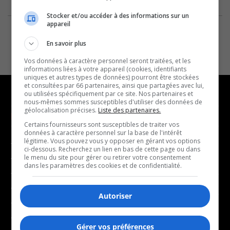
Stocker et/ou accéder à des informations sur un
appareil
En savoir plus
Vos données à caractère personnel seront traitées, et les
informations liées à votre appareil (cookies, identifiants
uniques et autres types de données) pourront être stockées
et consultées par 66 partenaires, ainsi que partagées avec lui,
ou utilisées spécifiquement par ce site. Nos partenaires et
nous-mêmes sommes susceptibles d'utiliser des données de
géolocalisation précises.
Liste des partenaires.
NOUVELLES
MUSIQUE
Certains fournisseurs sont susceptibles de traiter vos
données à caractère personnel sur la base de l'intérêt
légitime. Vous pouvez vous y opposer en gérant vos options
- Affaires municipales
- Décompte franco
ci-dessous. Recherchez un lien en bas de cette page ou dans
- Communauté / Social
- Joué récemment
le menu du site pour gérer ou retirer votre consentement
dans les paramètres des cookies et de confidentialité.
- Culture
BALADOS
- Économie
Autoriser
- Éducation
- Affaires
- Environnement
- Art de vivre
Gérer vos préférences