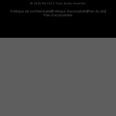
© 2026 FM 103,3 Tous droits réservés.
Politique de confidentialité
Politique d’accessibilité
Plan du site
Plan d'accessibilite
Comment installer notre vignette sur votre
appareil mobile