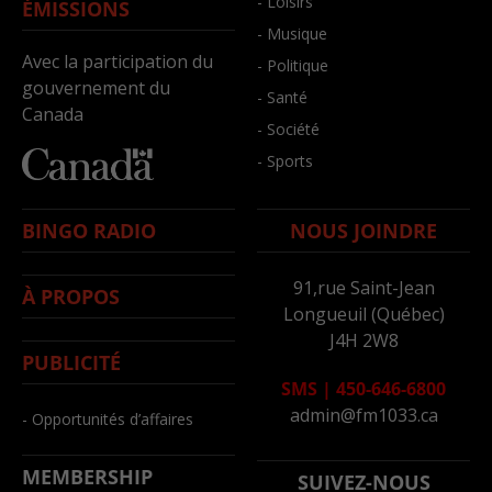
- Loisirs
ÉMISSIONS
- Musique
Avec la participation du
- Politique
gouvernement du
- Santé
Canada
- Société
- Sports
BINGO RADIO
NOUS JOINDRE
91,rue Saint-Jean
À PROPOS
Longueuil (Québec)
J4H 2W8
PUBLICITÉ
SMS
|
450-646-6800
admin@fm1033.ca
- Opportunités d’affaires
MEMBERSHIP
SUIVEZ-NOUS