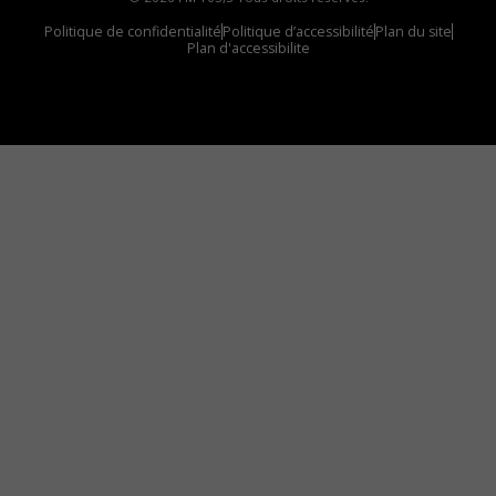
Politique de confidentialité
Politique d’accessibilité
Plan du site
Plan d'accessibilite
Comment installer notre vignette sur votre
appareil mobile