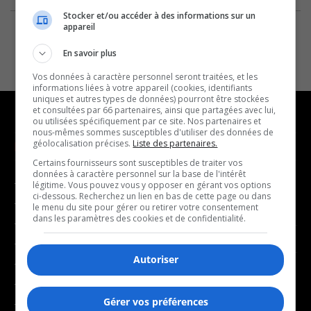
Stocker et/ou accéder à des informations sur un
appareil
En savoir plus
Vos données à caractère personnel seront traitées, et les
informations liées à votre appareil (cookies, identifiants
uniques et autres types de données) pourront être stockées
et consultées par 66 partenaires, ainsi que partagées avec lui,
ou utilisées spécifiquement par ce site. Nos partenaires et
nous-mêmes sommes susceptibles d'utiliser des données de
géolocalisation précises.
Liste des partenaires.
NOUVELLES
MUSIQUE
Certains fournisseurs sont susceptibles de traiter vos
données à caractère personnel sur la base de l'intérêt
- Affaires municipales
- Décompte franco
légitime. Vous pouvez vous y opposer en gérant vos options
ci-dessous. Recherchez un lien en bas de cette page ou dans
- Communauté / Social
- Joué récemment
le menu du site pour gérer ou retirer votre consentement
dans les paramètres des cookies et de confidentialité.
- Culture
BALADOS
- Économie
Autoriser
- Éducation
- Affaires
- Environnement
- Art de vivre
Gérer vos préférences
- Faits divers