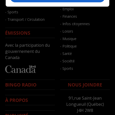
- Bien-être
- Santé et bien-être
- Emploi
- Sports
- Finances
- Transport / Circulation
- Infos citoyennes
- Loisirs
ÉMISSIONS
- Musique
Avec la participation du
- Politique
gouvernement du
- Santé
Canada
- Société
- Sports
BINGO RADIO
NOUS JOINDRE
91,rue Saint-Jean
À PROPOS
Longueuil (Québec)
J4H 2W8