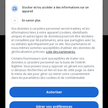
Stocker et/ou accéder à des informations sur un
appareil
En savoir plus
Vos données à caractère personnel seront traitées, et les
informations liées à votre appareil (cookies, identifiants
uniques et autres types de données) pourront être stockées
et consultées par 66 partenaires, ainsi que partagées avec lui,
ou utilisées spécifiquement par ce site. Nos partenaires et
nous-mêmes sommes susceptibles d'utiliser des données de
géolocalisation précises.
Liste des partenaires.
NOUVELLES
MUSIQUE
Certains fournisseurs sont susceptibles de traiter vos
données à caractère personnel sur la base de l'intérêt
légitime. Vous pouvez vous y opposer en gérant vos options
- Affaires municipales
- Décompte franco
ci-dessous. Recherchez un lien en bas de cette page ou dans
- Communauté / Social
- Joué récemment
le menu du site pour gérer ou retirer votre consentement
dans les paramètres des cookies et de confidentialité.
- Culture
BALADOS
- Économie
Autoriser
- Éducation
- Affaires
- Environnement
- Art de vivre
Gérer vos préférences