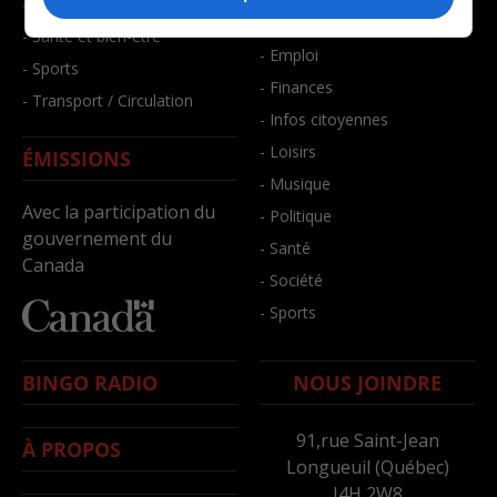
- Faits divers
- Bien-être
- Santé et bien-être
- Emploi
- Sports
- Finances
- Transport / Circulation
- Infos citoyennes
- Loisirs
ÉMISSIONS
- Musique
Avec la participation du
- Politique
gouvernement du
- Santé
Canada
- Société
- Sports
BINGO RADIO
NOUS JOINDRE
91,rue Saint-Jean
À PROPOS
Longueuil (Québec)
J4H 2W8