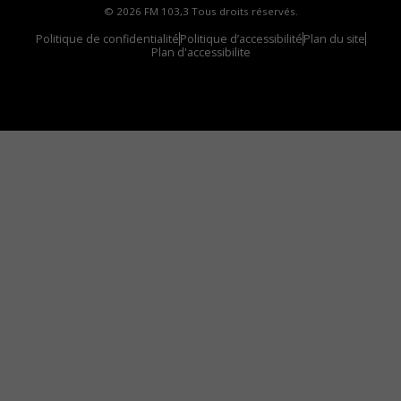
© 2026 FM 103,3 Tous droits réservés.
Politique de confidentialité
Politique d’accessibilité
Plan du site
Plan d'accessibilite
Comment installer notre vignette sur votre
appareil mobile