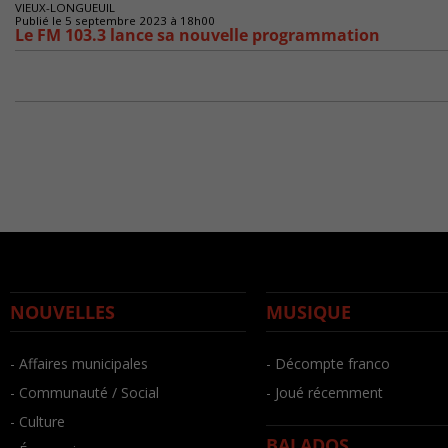
VIEUX-LONGUEUIL
Publié le 5 septembre 2023 à 18h00
Le FM 103.3 lance sa nouvelle programmation
NOUVELLES
MUSIQUE
- Affaires municipales
- Décompte franco
- Communauté / Social
- Joué récemment
- Culture
BALADOS