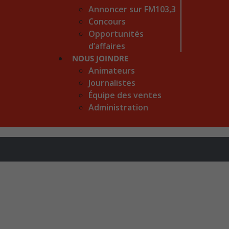
Annoncer sur FM103,3
Concours
Opportunités
d’affaires
NOUS JOINDRE
Animateurs
Journalistes
Équipe des ventes
Administration