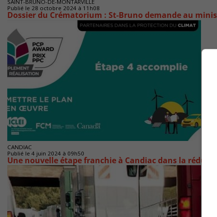
SAINT-BRUNO-DE-MONTARVILLE
Publié le 28 octobre 2024 à 11h08
Dossier du Crématorium : St-Bruno demande au ministr
CANDIAC
Publié le 4 juin 2024 à 09h50
Une nouvelle étape franchie à Candiac dans la réduct