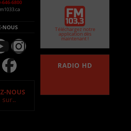
-646-6800
m1033.ca
Z-NOUS
Téléchargez notre
application dès
maintenant !
RADIO HD
••••••••••••••••••
Comment synthoniser la
fréquence HD dans
votre voiture
Z-NOUS
 sur..